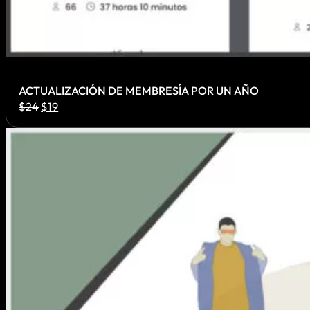
ACTUALIZACIÓN DE MEMBRESÍA POR UN AÑO
El
El
$
24
$
19
precio
precio
original
actual
era:
es:
$24.
$19.