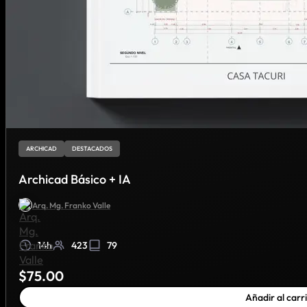
ARCHICAD
DESTACADOS
Archicad Básico + IA
Arq. Mg. Franko Valle
14h
423
79
$
75.00
Añadir al carr