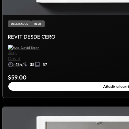
DESTACADOS
REVIT
REVIT DESDE CERO
Arq. David Teran
18h
35
57
$
59.00
Añadir al carr