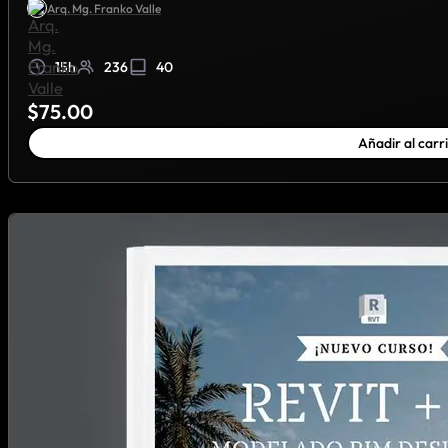
Arq. Mg. Franko Valle
15h
236
40
$
75.00
Añadir al carr