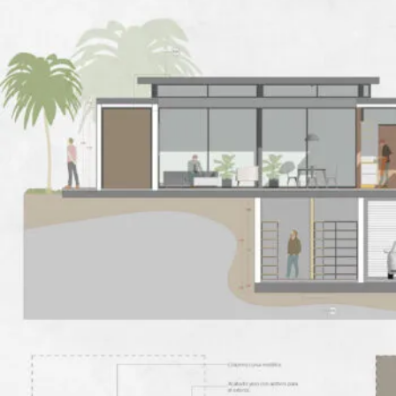
Cortes Fugados – Parte 1
Cortes Fugados – Parte 2
Plano de Muros
Autotexto
Introducción a Muros Compuestos
De Muros Compuestos a Básicos
Muros Compuestos – Casa Tacuri