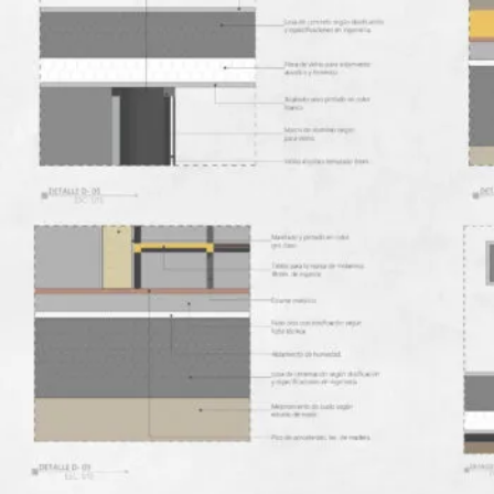
Favoritos y Actualización de Planos
Isométrico de Cocina
Muros Compuestos – Parte 2
Etiquetas
Losas Compuestas – Parte 1
Losas Compuestas – Parte 2
Losas Compuestas – Parte 3
Detalles – Parte 1